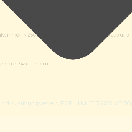
trag
nkommen < 2500 Euro/Mo, bis Pflst. 5 ärztl. Bestätigung
zung für 24h-Förderung
nd Ausübungsregeln, BGBl. II Nr. 397/2015 idF BGBl