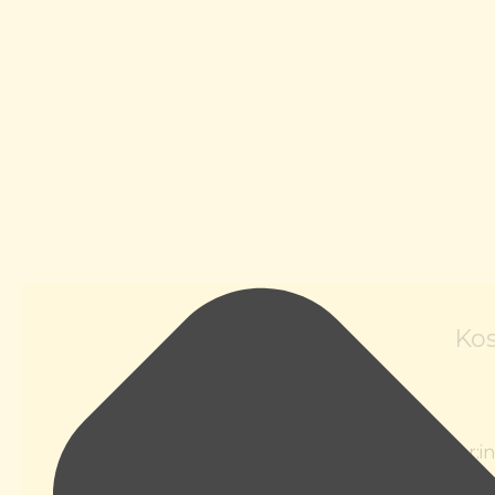
Kos
Basisbetreuung
€ 80,- /Tag
Das Grundhonorar für Standardbetreuer:inn
Erschwerniszuschläge erhöht, für Betreuer