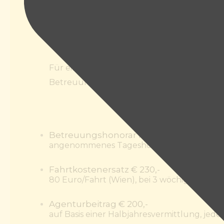
Autofahrerin) werden Sonderzuschläge bere
Veränderungen der Betreuungssituation od
angepasst.
Für eine Personenbetreuer*in, die beispie
Betreuungs- und Demenzerfahrung verfügt
Betreuungshonorar für 1 Monat
€ 2890,-
angenommenes Tageshonorar: 95 Euro/Ta
Fahrtkostenersatz
€ 230,-
80 Euro/Fahrt (Wien), bei 3 wöchigem Tur
Agenturbeitrag
€ 200,-
auf Basis einer Halbjahresvermittlung, jed