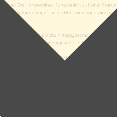
chnet Die Honorareinstufung basiert auf einer Status
er der Anforderungen an die Betreuer:innen wird die
lsweise in deutscher Sprache Alltagsgespräche führen
, ist mit einem Tageshonorar von rund
95
Euro/Tag
zu 
Preisbeispiel 24h Betreuung
g
nus
erzeit ohne Kündigungsfrist kündbar, Rückerstattung de