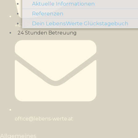
Aktuelle Informationen
Referenzen
Dein LebensWerte Glückstagebuch
+43 (0) 1 8777 482
24 Stunden Betreuung
office@lebens-werte.at
Allgemeines