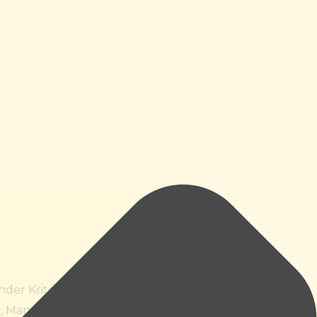
nder Kriterien durch
n, Managerin, DGKP,