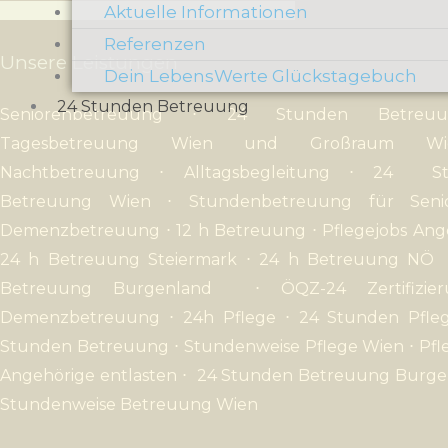
Aktuelle Informationen
Referenzen
Unsere Leistungen
Dein LebensWerte Glückstagebuch
24 Stunden Betreuung
Seniorenbetreuung
⋅
24 Stunden Betreuu
Tagesbetreuung Wien und Großraum 
Nachtbetreuung
⋅
Alltagsbegleitung
⋅
24 St
Betreuung Wien
⋅
Stundenbetreuung für Seni
Demenzbetreuung
⋅
12 h Betreuung
⋅
Pflegejobs An
24 h Betreuung Steiermark
⋅
24 h Betreuung NÖ
Betreuung B
urgenland
⋅
Ö
QZ-24 Zertifizie
Demenzbetreuung
⋅ 24h Pflege
⋅ 24 Stunden Pfl
Stunden Betreuung
⋅ Stundenweise Pflege Wien
⋅
Pfl
Angehörige entlasten ⋅
24 Stunden Betreuung Burge
Stundenweise Betreuung Wien