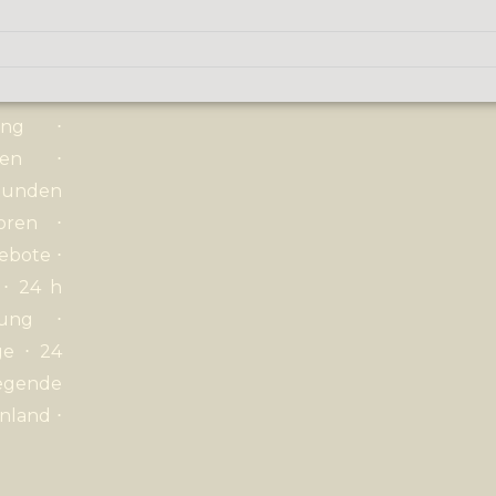
ng
⋅
Wien
⋅
unden
oren
⋅
gebote
⋅
⋅
24 h
rung
⋅
ege
⋅ 24
egende
nland
⋅