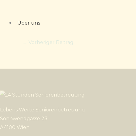
Zum
Inhalt
springen
Über uns
←
Vorheriger Beitrag
Lebens Werte Seniorenbetreuung
Sonnwendgasse 23
A-1100 Wien