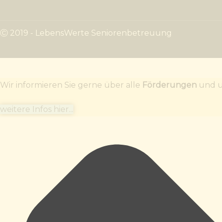
Ⓒ 2019 - LebensWerte Seniorenbetreuung
Wir informieren Sie gerne über alle
Förderungen
und un
weitere Infos hier...