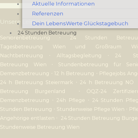
Aktuelle Informationen
Referenzen
Unsere Leistungen
Dein LebensWerte Glückstagebuch
24 Stunden Betreuung
Seniorenbetreuung
⋅
24 Stunden Betreuu
Tagesbetreuung Wien und Großraum 
Nachtbetreuung
⋅
Alltagsbegleitung
⋅
24 St
Betreuung Wien
⋅
Stundenbetreuung für Seni
Demenzbetreuung
⋅
12 h Betreuung
⋅
Pflegejobs An
24 h Betreuung Steiermark
⋅
24 h Betreuung NÖ
Betreuung B
urgenland
⋅
Ö
QZ-24 Zertifizie
Demenzbetreuung
⋅ 24h Pflege
⋅ 24 Stunden Pfl
Stunden Betreuung
⋅ Stundenweise Pflege Wien
⋅
Pfl
Angehörige entlasten ⋅
24 Stunden Betreuung Burge
Stundenweise Betreuung Wien