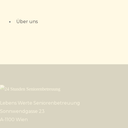
Zum
Inhalt
springen
Über uns
Lebens Werte Seniorenbetreuung
Sonnwendgasse 23
A-1100 Wien