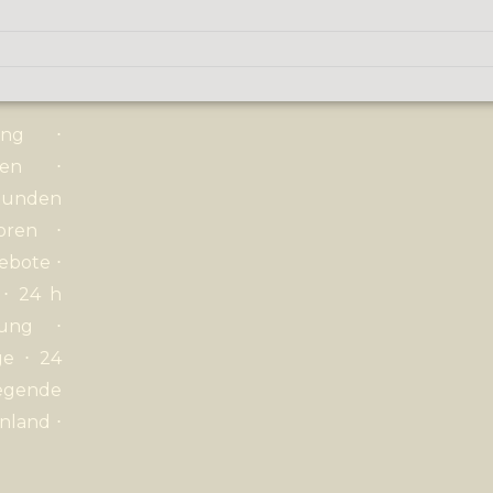
ng
⋅
Wien
⋅
unden
oren
⋅
gebote
⋅
⋅
24 h
rung
⋅
ege
⋅ 24
egende
nland
⋅